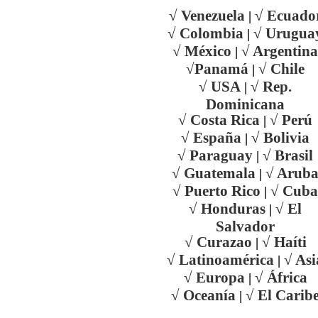
√ Venezuela
√ Ecuado
|
√ Colombia
√ Urugua
|
√ México
√ Argentina
|
√Panamá
√ Chile
|
√ USA
√ Rep.
|
Dominicana
√ Costa Rica
√ Perú
|
√ España
√ Bolivia
|
√ Paraguay
√ Brasil
|
√ Guatemala
√ Arub
|
√ Puerto Rico
√ Cuba
|
√ Honduras
√ El
|
Salvador
√ Curazao
√ Haíti
|
√ Latinoamérica
√ Asi
|
√ Europa
√ África
|
√ Oceanía
√ El Carib
|