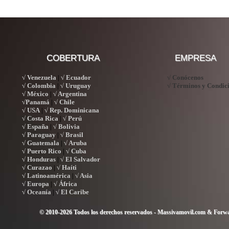
COBERTURA
EMPRESA
√ Venezuela
√ Ecuador
√ Conócenos
|
√ Colombia
√ Uruguay
√ Términos y Condic
|
√ México
√ Argentina
|
√Panamá
√ Chile
|
√ USA
√ Rep. Dominicana
|
√ Costa Rica
√ Perú
|
√ España
√ Bolivia
|
√ Paraguay
√ Brasil
|
√ Guatemala
√ Aruba
|
√ Puerto Rico
√ Cuba
|
√ Honduras
√ El Salvador
|
√ Curazao
√ Haíti
|
√ Latinoamérica
√ Asia
|
√ Europa
√ África
|
√ Oceanía
√ El Caribe
|
© 2010-2026 Todos los derechos reservados - Massivamovil.com & Forwa