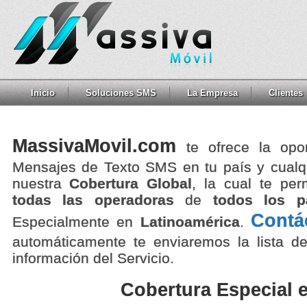
Inicio
Soluciones SMS
La Empresa
Clientes
MassivaMovil.com
te ofrece la opo
Mensajes de Texto SMS en tu país y cualqu
nuestra
Cobertura Global
, la cual te pe
todas las operadoras
de
todos los p
Contá
Especialmente en
Latinoamérica
.
automáticamente te enviaremos la lista de
información del Servicio.
Cobertura Especial 