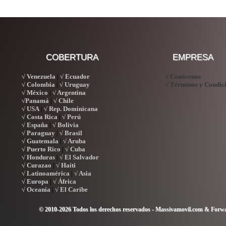
COBERTURA
EMPRESA
√ Venezuela
√ Ecuador
√ Conócenos
|
√ Colombia
√ Uruguay
√ Términos y Condic
|
√ México
√ Argentina
|
√Panamá
√ Chile
|
√ USA
√ Rep. Dominicana
|
√ Costa Rica
√ Perú
|
√ España
√ Bolivia
|
√ Paraguay
√ Brasil
|
√ Guatemala
√ Aruba
|
√ Puerto Rico
√ Cuba
|
√ Honduras
√ El Salvador
|
√ Curazao
√ Haíti
|
√ Latinoamérica
√ Asia
|
√ Europa
√ África
|
√ Oceanía
√ El Caribe
|
© 2010-2026 Todos los derechos reservados - Massivamovil.com & Forwa