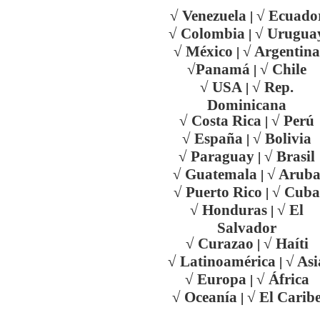
√ Venezuela
√ Ecuado
|
√ Colombia
√ Urugua
|
√ México
√ Argentina
|
√Panamá
√ Chile
|
√ USA
√ Rep.
|
Dominicana
√ Costa Rica
√ Perú
|
√ España
√ Bolivia
|
√ Paraguay
√ Brasil
|
√ Guatemala
√ Arub
|
√ Puerto Rico
√ Cuba
|
√ Honduras
√ El
|
Salvador
√ Curazao
√ Haíti
|
√ Latinoamérica
√ Asi
|
√ Europa
√ África
|
√ Oceanía
√ El Carib
|