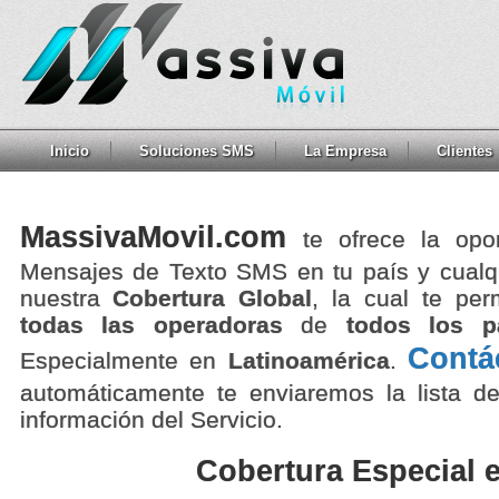
Inicio
Soluciones SMS
La Empresa
Clientes
MassivaMovil.com
te ofrece la opo
Mensajes de Texto SMS en tu país y cualqu
nuestra
Cobertura Global
, la cual te pe
todas las operadoras
de
todos los p
Contá
Especialmente en
Latinoamérica
.
automáticamente te enviaremos la lista de
información del Servicio.
Cobertura Especial 