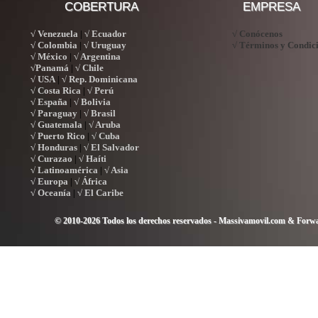
COBERTURA
EMPRESA
√ Venezuela
√ Ecuador
√ Conócenos
|
√ Colombia
√ Uruguay
√ Términos y Condic
|
√ México
√ Argentina
|
√Panamá
√ Chile
|
√ USA
√ Rep. Dominicana
|
√ Costa Rica
√ Perú
|
√ España
√ Bolivia
|
√ Paraguay
√ Brasil
|
√ Guatemala
√ Aruba
|
√ Puerto Rico
√ Cuba
|
√ Honduras
√ El Salvador
|
√ Curazao
√ Haíti
|
√ Latinoamérica
√ Asia
|
√ Europa
√ África
|
√ Oceanía
√ El Caribe
|
© 2010-2026 Todos los derechos reservados - Massivamovil.com & Forwa