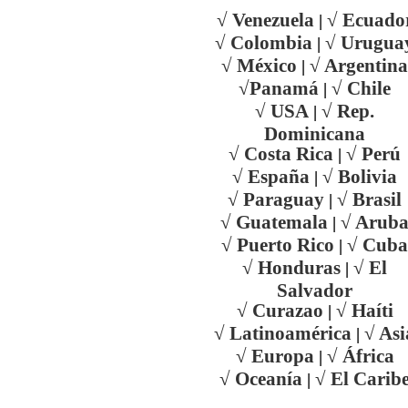
√ Venezuela
√ Ecuado
|
√ Colombia
√ Urugua
|
√ México
√ Argentina
|
√Panamá
√ Chile
|
√ USA
√ Rep.
|
Dominicana
√ Costa Rica
√ Perú
|
√ España
√ Bolivia
|
√ Paraguay
√ Brasil
|
√ Guatemala
√ Arub
|
√ Puerto Rico
√ Cuba
|
√ Honduras
√ El
|
Salvador
√ Curazao
√ Haíti
|
√ Latinoamérica
√ Asi
|
√ Europa
√ África
|
√ Oceanía
√ El Carib
|