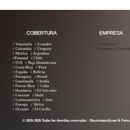
COBERTURA
EMPRESA
√ Venezuela
√ Ecuador
√ Conócenos
|
√ Colombia
√ Uruguay
√ Términos y Condic
|
√ México
√ Argentina
|
√Panamá
√ Chile
|
√ USA
√ Rep. Dominicana
|
√ Costa Rica
√ Perú
|
√ España
√ Bolivia
|
√ Paraguay
√ Brasil
|
√ Guatemala
√ Aruba
|
√ Puerto Rico
√ Cuba
|
√ Honduras
√ El Salvador
|
√ Curazao
√ Haíti
|
√ Latinoamérica
√ Asia
|
√ Europa
√ África
|
√ Oceanía
√ El Caribe
|
© 2010-2026 Todos los derechos reservados - Massivamovil.com & Forwa