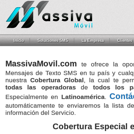
Inicio
Soluciones SMS
La Empresa
Clientes
MassivaMovil.com
te ofrece la opo
Mensajes de Texto SMS en tu país y cualqu
nuestra
Cobertura Global
, la cual te pe
todas las operadoras
de
todos los p
Contá
Especialmente en
Latinoamérica
.
automáticamente te enviaremos la lista de
información del Servicio.
Cobertura Especial 