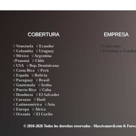
COBERTURA
EMPRESA
√ Venezuela
√ Ecuador
√ Conócenos
|
√ Colombia
√ Uruguay
√ Términos y Condic
|
√ México
√ Argentina
|
√Panamá
√ Chile
|
√ USA
√ Rep. Dominicana
|
√ Costa Rica
√ Perú
|
√ España
√ Bolivia
|
√ Paraguay
√ Brasil
|
√ Guatemala
√ Aruba
|
√ Puerto Rico
√ Cuba
|
√ Honduras
√ El Salvador
|
√ Curazao
√ Haíti
|
√ Latinoamérica
√ Asia
|
√ Europa
√ África
|
√ Oceanía
√ El Caribe
|
© 2010-2026 Todos los derechos reservados - Massivamovil.com & Forwa