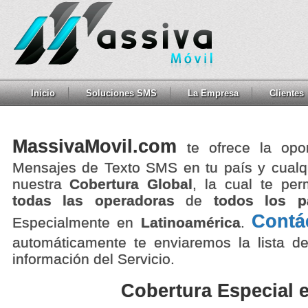
Inicio
Soluciones SMS
La Empresa
Clientes
MassivaMovil.com
te ofrece la opo
Mensajes de Texto SMS en tu país y cualqu
nuestra
Cobertura Global
, la cual te pe
todas las operadoras
de
todos los p
Contá
Especialmente en
Latinoamérica
.
automáticamente te enviaremos la lista de
información del Servicio.
Cobertura Especial 