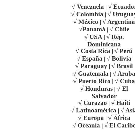
√ Venezuela
√ Ecuado
|
√ Colombia
√ Urugua
|
√ México
√ Argentina
|
√Panamá
√ Chile
|
√ USA
√ Rep.
|
Dominicana
√ Costa Rica
√ Perú
|
√ España
√ Bolivia
|
√ Paraguay
√ Brasil
|
√ Guatemala
√ Arub
|
√ Puerto Rico
√ Cuba
|
√ Honduras
√ El
|
Salvador
√ Curazao
√ Haíti
|
√ Latinoamérica
√ Asi
|
√ Europa
√ África
|
√ Oceanía
√ El Carib
|